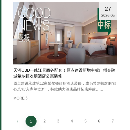
27
2026-05
天河CBD一线江景商务配套！原点建设新增中标广州金融
城希尔顿欢朋酒店公寓装修
原点建设承建第12家希尔顿欢朋酒店装修，成为希尔顿欢朋“欢
心总包”入库单位3年，持续助力酒店品牌拓店筹建……
》
MORE
2
3
4
5
6
7
1