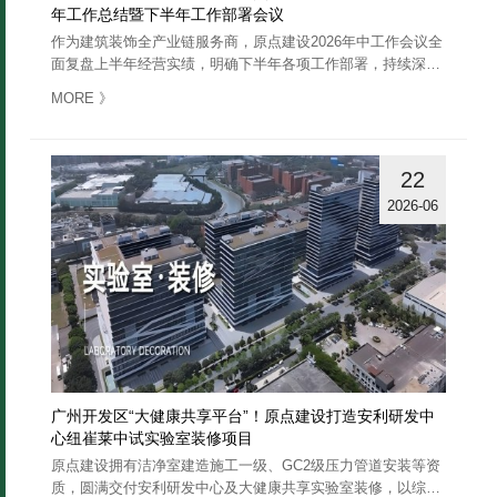
年工作总结暨下半年工作部署会议
作为建筑装饰全产业链服务商，原点建设2026年中工作会议全
面复盘上半年经营实绩，明确下半年各项工作部署，持续深耕
公装细分赛道，打赢经营发展必赢之战，巩固企业行业百强竞
》
MORE
争优势……
22
2026-06
广州开发区“大健康共享平台”！原点建设打造安利研发中
心纽崔莱中试实验室装修项目
原点建设拥有洁净室建造施工一级、GC2级压力管道安装等资
质，圆满交付安利研发中心及大健康共享实验室装修，以综合