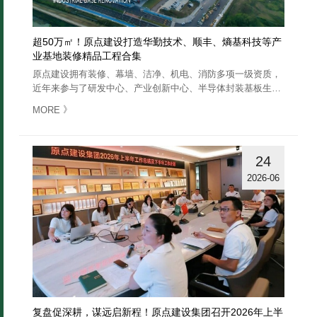
超50万㎡！原点建设打造华勤技术、顺丰、熵基科技等产
业基地装修精品工程合集
原点建设拥有装修、幕墙、洁净、机电、消防多项一级资质，
近年来参与了研发中心、产业创新中心、半导体封装基板生产
研发基地、数智园、智慧供应链产业基地、物联网智造基地等
》
MORE
各类产业基地装修……
24
2026-06
复盘促深耕，谋远启新程！原点建设集团召开2026年上半